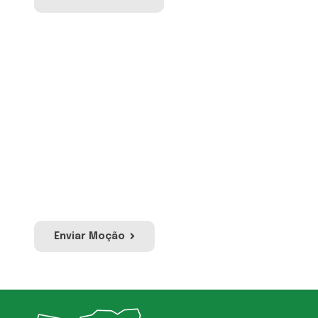
Envie sua Moção
Proposição por meio da qual se manifesta
apoio, pesar ou protesto em relação a
acontecimentos ou atos de relevância
pública ou social. Envie sua moção e a nossa
equipe irá avaliar para publicação no site e
redes sociais da UVESC.
Enviar Moção