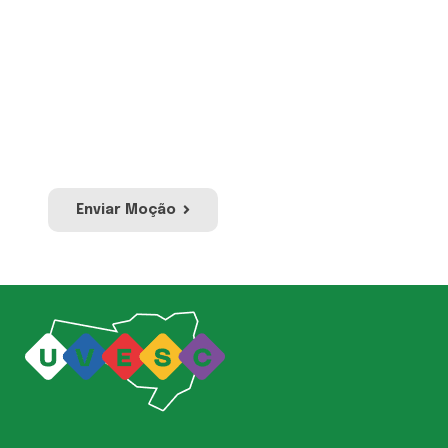
Proposição por meio da qual se manifesta
apoio, pesar ou protesto em relação a
acontecimentos ou atos de relevância
pública ou social. Envie sua moção e a nossa
equipe irá avaliar para publicação no site e
redes sociais da UVESC.
Enviar Moção