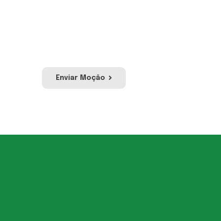
Envie sua moção e a nossa
equipe irá avaliar para
publicação no site e redes
sociais da UVESC.
Enviar Moção