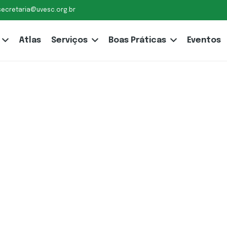
secretaria@uvesc.org.br
Atlas
Serviços
Boas Práticas
Eventos
a Câmara,
ismo
 do
menagem