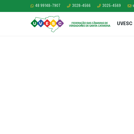
48 99148-7907
3028-4566
3025-4569
UVESC
Após cobrança d
Secretaria de Tur
confirma reforma
memorial em ho
aos Ferroviários