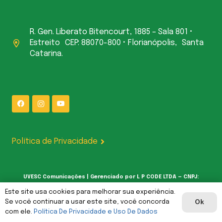
R. Gen. Liberato Bitencourt, 1885 – Sala 801 •
Estreito CEP: 88070-800 • Florianópolis, Santa
Catarina.
Política de Privacidade
UVESC Comunicações | Gerenciado por L P CODE LTDA — CNPJ:
62.387.377/0001-00
Este site usa cookies para melhorar sua experiência.
Se você continuar a usar este site, você concorda
Ok
com ele.
Política De Privacidade e Uso De Dados