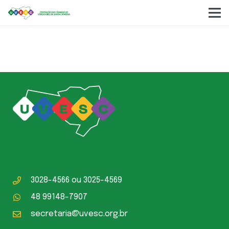
Balancete Fevereiro 2022
3028-4566
ou
3025-4569
48 99148-7907
secretaria@uvesc.org.br