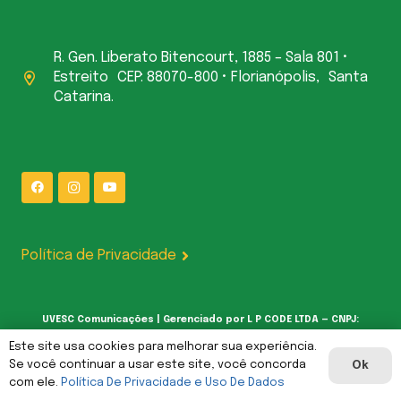
R. Gen. Liberato Bitencourt, 1885 – Sala 801 •
Estreito CEP: 88070-800 • Florianópolis, Santa
Catarina.
Política de Privacidade
UVESC Comunicações | Gerenciado por L P CODE LTDA — CNPJ:
62.387.377/0001-00
Este site usa cookies para melhorar sua experiência.
Se você continuar a usar este site, você concorda
Ok
com ele.
Política De Privacidade e Uso De Dados