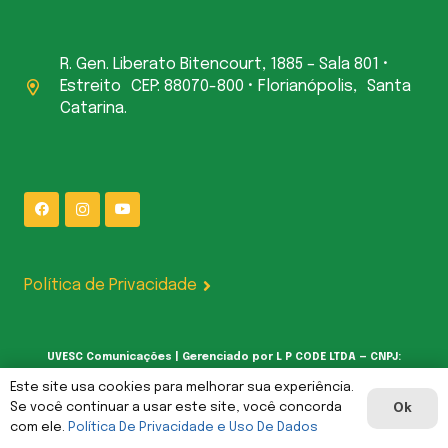
R. Gen. Liberato Bitencourt, 1885 – Sala 801 •
Estreito CEP: 88070-800 • Florianópolis, Santa
Catarina.
Política de Privacidade
UVESC Comunicações | Gerenciado por L P CODE LTDA — CNPJ:
62.387.377/0001-00
Este site usa cookies para melhorar sua experiência.
Se você continuar a usar este site, você concorda
Ok
com ele.
Política De Privacidade e Uso De Dados