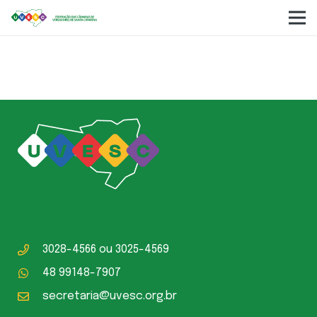
Balancete Maio 2026
3028-4566
ou
3025-4569
48 99148-7907
secretaria@uvesc.org.br