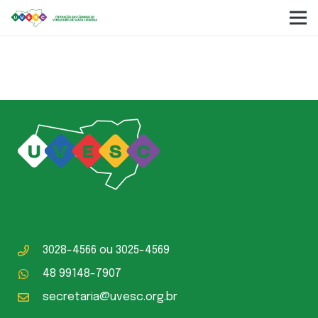
Câmara Municipal Anita Garibaldi
3028-4566
ou
3025-4569
48 99148-7907
secretaria@uvesc.org.br