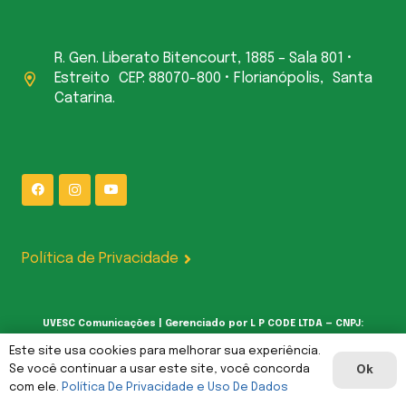
R. Gen. Liberato Bitencourt, 1885 – Sala 801 •
Estreito CEP: 88070-800 • Florianópolis, Santa
Catarina.
Política de Privacidade
UVESC Comunicações | Gerenciado por L P CODE LTDA — CNPJ:
62.387.377/0001-00
Este site usa cookies para melhorar sua experiência.
Se você continuar a usar este site, você concorda
Ok
com ele.
Política De Privacidade e Uso De Dados