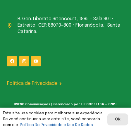
R. Gen. Liberato Bitencourt, 1885 – Sala 801 •
Estreito CEP: 88070-800 • Florianópolis, Santa
Catarina.
Política de Privacidade
UVESC Comunicações | Gerenciado por L P CODE LTDA — CNPJ:
62.387.377/0001-00
Este site usa cookies para melhorar sua experiência.
Se você continuar a usar este site, você concorda
Ok
com ele.
Política De Privacidade e Uso De Dados