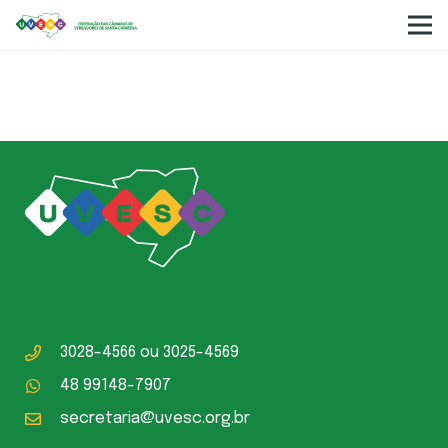
Câmara Municipal Bombinhas
3028-4566
ou
3025-4569
48 99148-7907
secretaria@uvesc.org.br