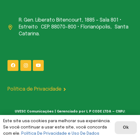
R. Gen. Liberato Bitencourt, 1885 – Sala 801 •
Estreito CEP: 88070-800 • Florianópolis, Santa
Catarina.
Política de Privacidade
UVESC Comunicações | Gerenciado por L P CODE LTDA — CNPJ:
62.387.377/0001-00
Este site usa cookies para melhorar sua experiência.
Se você continuar a usar este site, você concorda
Ok
com ele.
Política De Privacidade e Uso De Dados