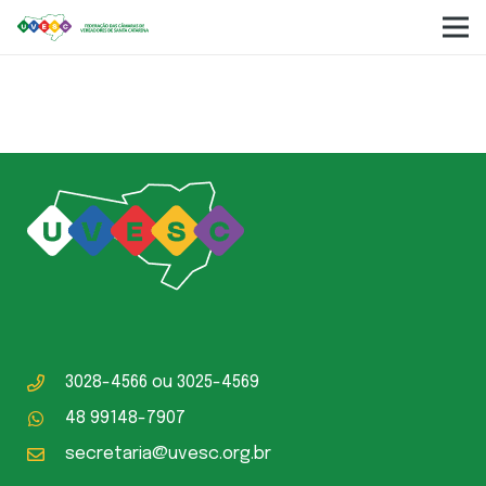
Câmara Municipal Herval do Oeste
3028-4566
ou
3025-4569
48 99148-7907
secretaria@uvesc.org.br