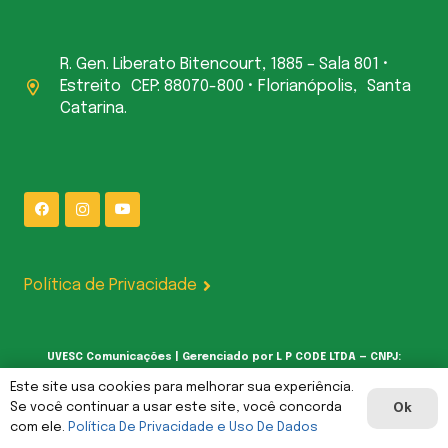
R. Gen. Liberato Bitencourt, 1885 – Sala 801 •
Estreito CEP: 88070-800 • Florianópolis, Santa
Catarina.
Política de Privacidade
UVESC Comunicações | Gerenciado por L P CODE LTDA — CNPJ:
62.387.377/0001-00
Este site usa cookies para melhorar sua experiência.
Se você continuar a usar este site, você concorda
Ok
com ele.
Política De Privacidade e Uso De Dados