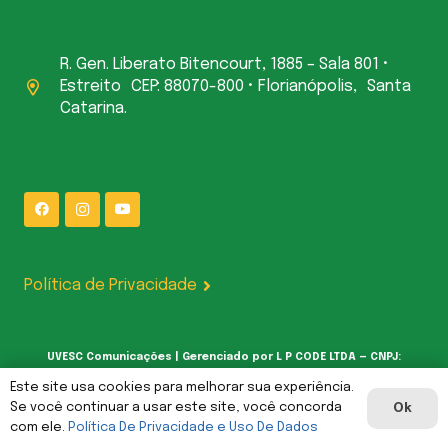
R. Gen. Liberato Bitencourt, 1885 – Sala 801 •
Estreito CEP: 88070-800 • Florianópolis, Santa
Catarina.
Política de Privacidade
UVESC Comunicações | Gerenciado por L P CODE LTDA — CNPJ:
62.387.377/0001-00
Este site usa cookies para melhorar sua experiência.
Se você continuar a usar este site, você concorda
Ok
com ele.
Política De Privacidade e Uso De Dados