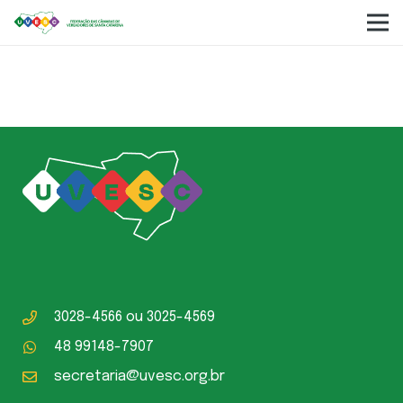
Câmara Municipal Pomerode
3028-4566
ou
3025-4569
48 99148-7907
secretaria@uvesc.org.br