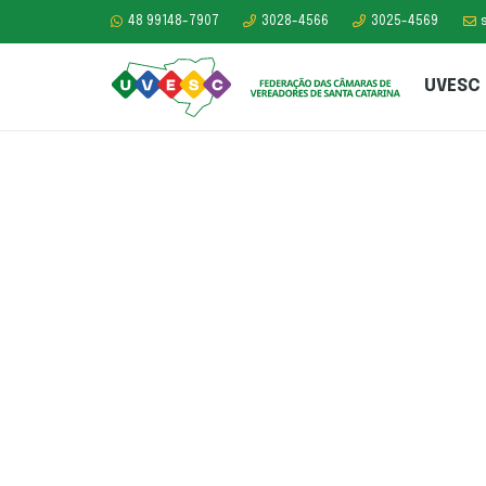
48 99148-7907
3028-4566
3025-4569
UVESC
Câmara Municipal