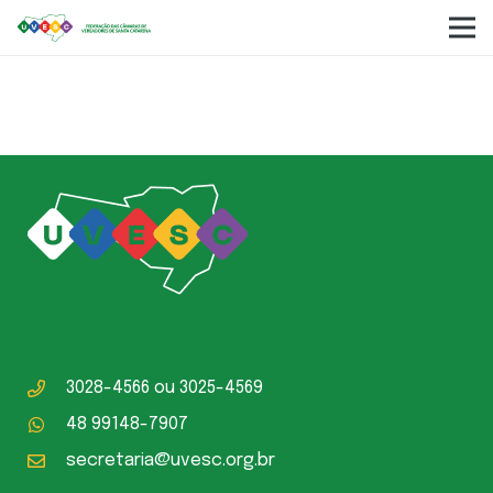
Câmara Municipal Rio das Antas
3028-4566
ou
3025-4569
48 99148-7907
secretaria@uvesc.org.br