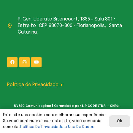
R. Gen. Liberato Bitencourt, 1885 – Sala 801 •
Estreito CEP: 88070-800 • Florianópolis, Santa
Catarina.
Política de Privacidade
UVESC Comunicações | Gerenciado por L P CODE LTDA — CNPJ:
62.387.377/0001-00
Este site usa cookies para melhorar sua experiência.
Se você continuar a usar este site, você concorda
Ok
com ele.
Política De Privacidade e Uso De Dados