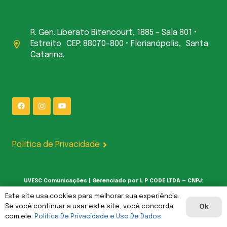
R. Gen. Liberato Bitencourt, 1885 – Sala 801 •
Estreito CEP: 88070-800 • Florianópolis, Santa
Catarina.
Política de Privacidade
UVESC Comunicações | Gerenciado por L P CODE LTDA — CNPJ:
62.387.377/0001-00
Este site usa cookies para melhorar sua experiência.
Se você continuar a usar este site, você concorda
Ok
com ele.
Política De Privacidade e Uso De Dados