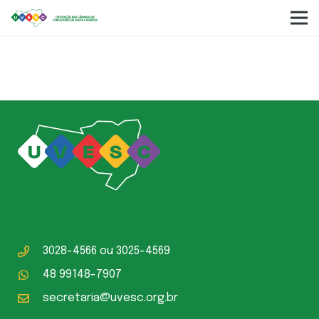
Câmara Municipal Tunápolis
3028-4566
ou
3025-4569
48 99148-7907
secretaria@uvesc.org.br