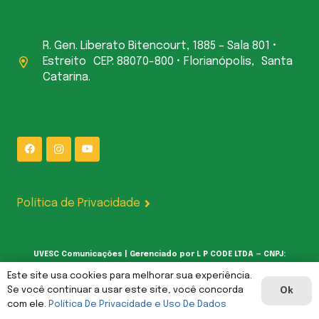
R. Gen. Liberato Bitencourt, 1885 – Sala 801 •
Estreito CEP: 88070-800 • Florianópolis, Santa
Catarina.
Política de Privacidade
UVESC Comunicações | Gerenciado por L P CODE LTDA — CNPJ:
62.387.377/0001-00
Este site usa cookies para melhorar sua experiência.
Se você continuar a usar este site, você concorda
Ok
com ele.
Política De Privacidade e Uso De Dados