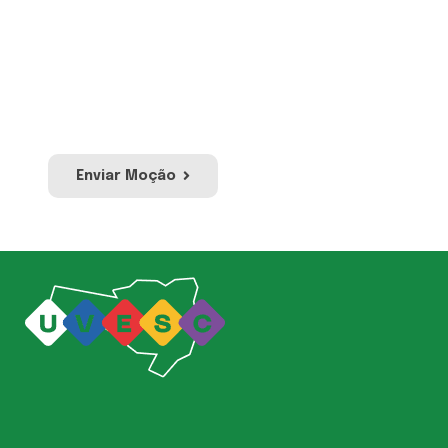
apoio, pesar ou protesto em relação a
acontecimentos ou atos de relevância
pública ou social. Envie sua moção e a nossa
equipe irá avaliar para publicação no site e
redes sociais da UVESC.
Enviar Moção