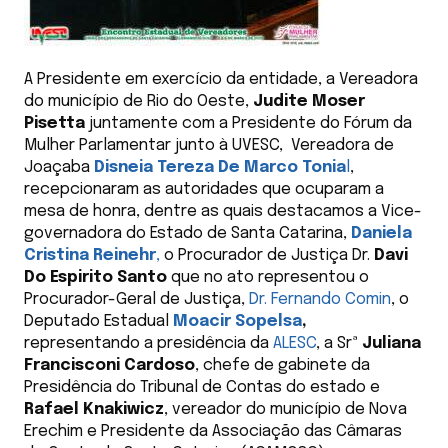
A Presidente em exercício da entidade, a Vereadora
do município de Rio do Oeste,
Judite Moser
Pisetta
juntamente com a Presidente do Fórum da
Mulher Parlamentar junto à UVESC, Vereadora de
Joaçaba
Disneia Tereza De Marco Tonia
l
,
recepcionaram as autoridades que ocuparam a
mesa de honra, dentre as quais destacamos a Vice-
governadora do Estado de Santa Catarina,
Daniela
Cristina Reinehr
,
o Procurador de Justiça Dr.
Davi
Do Espirito Santo
que no ato representou o
Procurador-Geral de Justiça,
Dr. Fernando Comin
, o
Deputado Estadual
Moacir Sopelsa
,
representando a presidência da
ALESC
, a Srª
Juliana
Francisconi Cardoso
, chefe de gabinete da
Presidência do Tribunal de Contas do estado e
Rafael Knakiwicz
, vereador do município de Nova
Erechim e Presidente da Associação das Câmaras