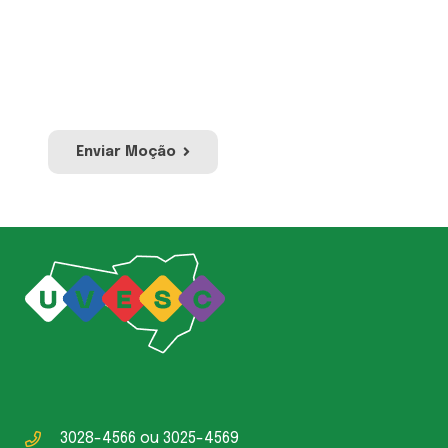
acontecimentos ou atos de relevância
pública ou social. Envie sua moção e a nossa
equipe irá avaliar para publicação no site e
redes sociais da UVESC.
Enviar Moção
3028-4566
ou
3025-4569