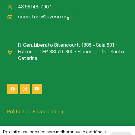
48 99148-7907
secretaria@uvesc.org.br
R. Gen. Liberato Bitencourt, 1885 – Sala 801 •
Estreito CEP: 88070-800 • Florianópolis, Santa
Catarina.
Política de Privacidade
Este site usa cookies para melhorar sua experiência.
UVESC Comunicações | Gerenciado por L P CODE LTDA — CNPJ: