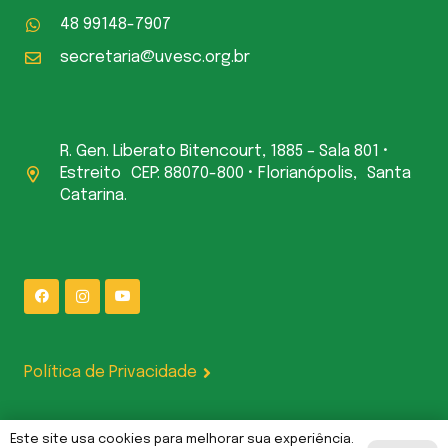
48 99148-7907
secretaria@uvesc.org.br
R. Gen. Liberato Bitencourt, 1885 – Sala 801 •
Estreito CEP: 88070-800 • Florianópolis, Santa
Catarina.
Política de Privacidade
Este site usa cookies para melhorar sua experiência.
UVESC Comunicações | Gerenciado por L P CODE LTDA — CNPJ: