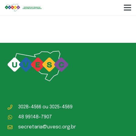
Alberto Raul Kochhann
3028-4566
ou
3025-4569
48 99148-7907
secretaria@uvesc.org.br