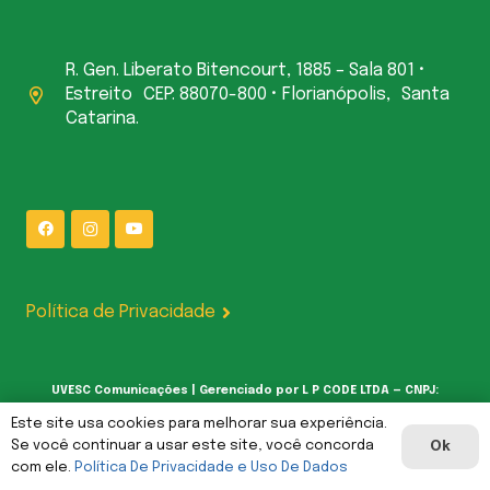
R. Gen. Liberato Bitencourt, 1885 – Sala 801 •
Estreito CEP: 88070-800 • Florianópolis, Santa
Catarina.
Política de Privacidade
UVESC Comunicações | Gerenciado por L P CODE LTDA — CNPJ:
62.387.377/0001-00
Este site usa cookies para melhorar sua experiência.
Se você continuar a usar este site, você concorda
Ok
com ele.
Política De Privacidade e Uso De Dados