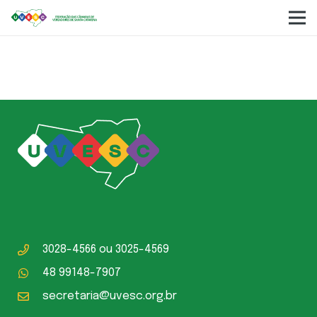
Leila Dione Schaeffer Conci
3028-4566
ou
3025-4569
48 99148-7907
secretaria@uvesc.org.br