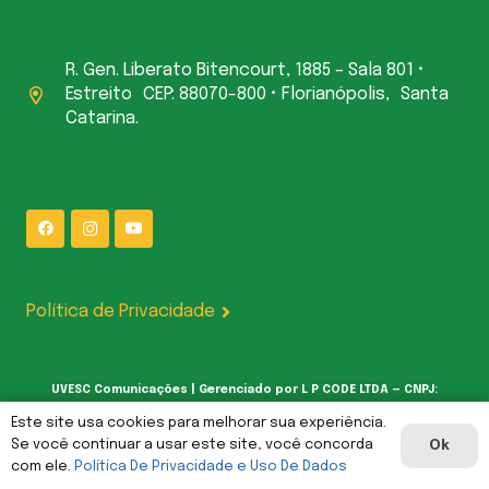
R. Gen. Liberato Bitencourt, 1885 – Sala 801 •
Estreito CEP: 88070-800 • Florianópolis, Santa
Catarina.
Política de Privacidade
UVESC Comunicações | Gerenciado por L P CODE LTDA — CNPJ:
62.387.377/0001-00
Este site usa cookies para melhorar sua experiência.
Se você continuar a usar este site, você concorda
Ok
com ele.
Política De Privacidade e Uso De Dados