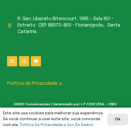
R. Gen. Liberato Bitencourt, 1885 – Sala 801 •
Estreito CEP: 88070-800 • Florianópolis, Santa
Catarina.
Política de Privacidade
UVESC Comunicações | Gerenciado por L P CODE LTDA — CNPJ:
62.387.377/0001-00
Este site usa cookies para melhorar sua experiência.
Se você continuar a usar este site, você concorda
Ok
com ele.
Política De Privacidade e Uso De Dados