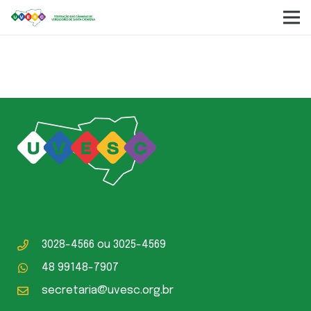
Paulo Acélio Cézar
3028-4566
ou
3025-4569
48 99148-7907
secretaria@uvesc.org.br