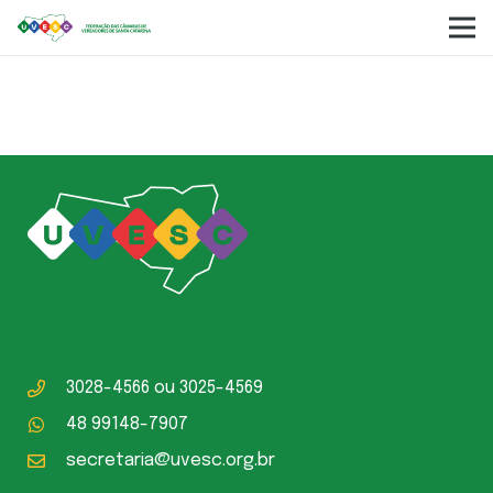
Pedro Arno Eckert
3028-4566
ou
3025-4569
48 99148-7907
secretaria@uvesc.org.br