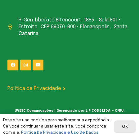
R. Gen. Liberato Bitencourt, 1885 – Sala 801 •
Estreito CEP: 88070-800 • Florianópolis, Santa
Catarina.
Política de Privacidade
UVESC Comunicações | Gerenciado por L P CODE LTDA — CNPJ:
62.387.377/0001-00
Este site usa cookies para melhorar sua experiência.
Se você continuar a usar este site, você concorda
Ok
com ele.
Política De Privacidade e Uso De Dados