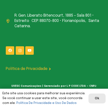
R. Gen. Liberato Bitencourt, 1885 – Sala 801 •
Estreito CEP: 88070-800 • Florianópolis, Santa
Catarina.
Política de Privacidade
UVESC Comunicações | Gerenciado por L P CODE LTDA — CNPJ:
62.387.377/0001-00
Este site usa cookies para melhorar sua experiência.
Se você continuar a usar este site, você concorda
Ok
com ele.
Política De Privacidade e Uso De Dados