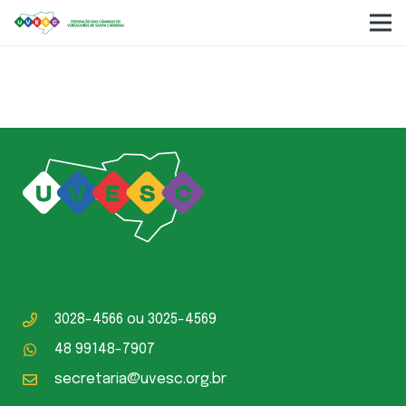
Vagner Borges da Costa
3028-4566
ou
3025-4569
48 99148-7907
secretaria@uvesc.org.br