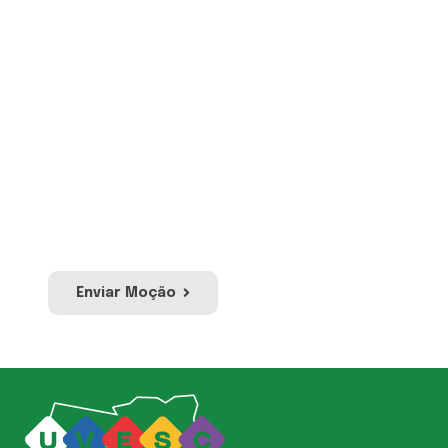
Envie sua Moção
Proposição por meio da qual se manifesta
apoio, pesar ou protesto em relação a
acontecimentos ou atos de relevância
pública ou social. Envie sua moção e a nossa
equipe irá avaliar para publicação no site e
redes sociais da UVESC.
Enviar Moção