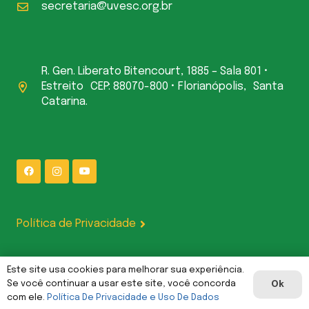
secretaria@uvesc.org.br
R. Gen. Liberato Bitencourt, 1885 – Sala 801 •
Estreito CEP: 88070-800 • Florianópolis, Santa
Catarina.
Política de Privacidade
Este site usa cookies para melhorar sua experiência.
UVESC Comunicações | Gerenciado por L P CODE LTDA — CNPJ:
Se você continuar a usar este site, você concorda
Ok
62.387.377/0001-00
com ele.
Política De Privacidade e Uso De Dados