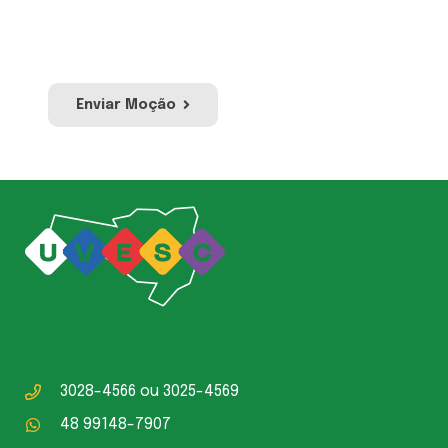
equipe irá avaliar para publicação no site e
redes sociais da UVESC.
Enviar Moção
3028-4566
ou
3025-4569
48 99148-7907