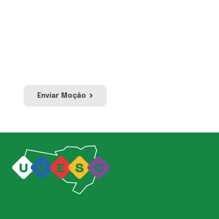
Proposição por meio da qual se manifesta
apoio, pesar ou protesto em relação a
acontecimentos ou atos de relevância
pública ou social. Envie sua moção e a nossa
equipe irá avaliar para publicação no site e
redes sociais da UVESC.
Enviar Moção