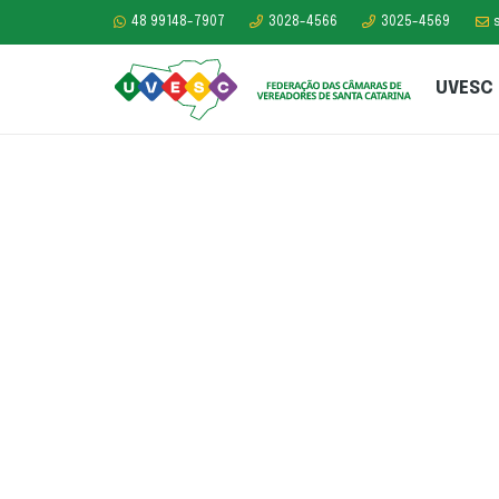
48 99148-7907
3028-4566
3025-4569
UVESC
Uvesc acompanha
sobre o Projeto d
propõe a Institui
Microrregião de 
Esgoto em Santa 