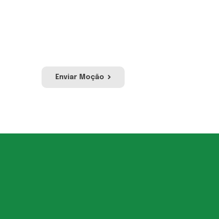
Envie sua moção e a nossa
equipe irá avaliar para
publicação no site e redes
sociais da UVESC.
Enviar Moção