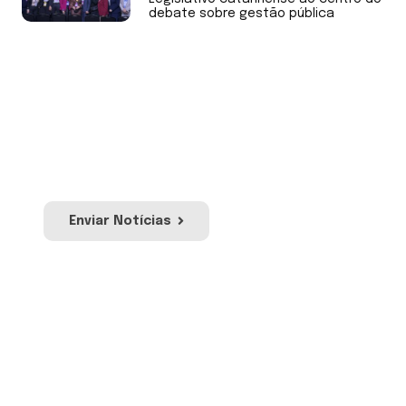
debate sobre gestão pública
Envie Notícias
Envie notícias de sua Câmara de Vereadores
ou mandato. Nossa equipe irá avaliar para
publicação no site e redes sociais da Uvesc.
Enviar Notícias
Envie sua Moção
Proposição por meio da qual se manifesta
apoio, pesar ou protesto em relação a
acontecimentos ou atos de relevância