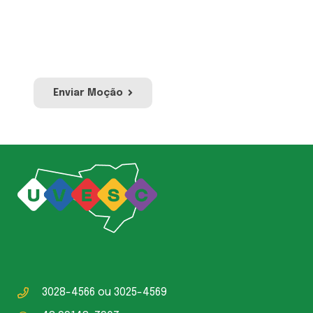
pública ou social. Envie sua moção e a nossa
equipe irá avaliar para publicação no site e
redes sociais da UVESC.
Enviar Moção
3028-4566
ou
3025-4569