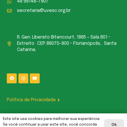
48 99148-7907
secretaria@uvesc.org.br
R. Gen. Liberato Bitencourt, 1885 – Sala 801 •
Estreito CEP: 88070-800 • Florianópolis, Santa
Catarina.
Política de Privacidade
Este site usa cookies para melhorar sua experiência.
UVESC Comunicações | Gerenciado por L P CODE LTDA — CNPJ:
Se você continuar a usar este site, você concorda
Ok
62.387.377/0001-00