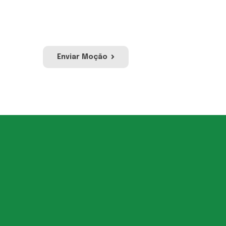
publicação no site e redes
sociais da UVESC.
Enviar Moção