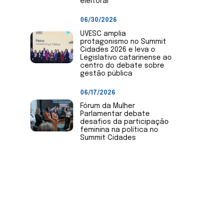
eleitoral
06/30/2026
UVESC amplia
protagonismo no Summit
Cidades 2026 e leva o
Legislativo catarinense ao
centro do debate sobre
,
gestão pública
06/17/2026
Fórum da Mulher
Parlamentar debate
desafios da participação
feminina na política no
Summit Cidades
Envie Notícias
Envie notícias de sua Câmara
de Vereadores ou mandato.