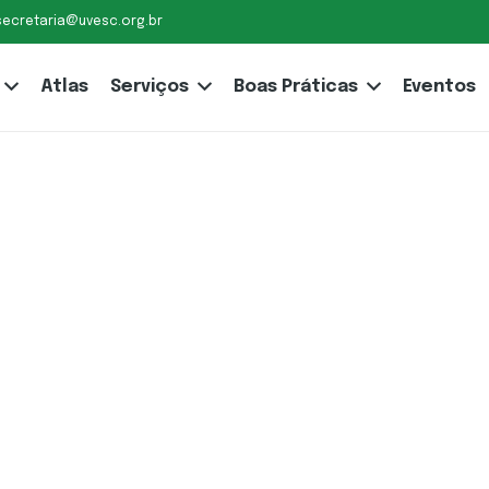
secretaria@uvesc.org.br
Atlas
Serviços
Boas Práticas
Eventos
do
o
minha