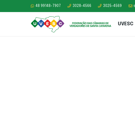
48 99148-7907
3028-4566
3025-4569
UVESC
Representantes 
Legislativo de Sã
Domingos e Irace
visitam UVESC.