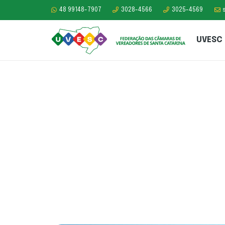
48 99148-7907
3028-4566
3025-4569
UVESC
Novembro Azul: u
para lembrar da 
homem