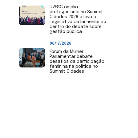
UVESC amplia
protagonismo no Summit
Cidades 2026 e leva o
Legislativo catarinense ao
centro do debate sobre
gestão pública
06/17/2026
Fórum da Mulher
Parlamentar debate
desafios da participação
feminina na política no
Summit Cidades
Envie Notícias
Envie notícias de sua Câmara
de Vereadores ou mandato.
Nossa equipe irá avaliar para
publicação no site e redes