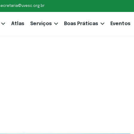
secretaria@uvesc.org.br
Atlas
Serviços
Boas Práticas
Eventos
ma ação
saúde do