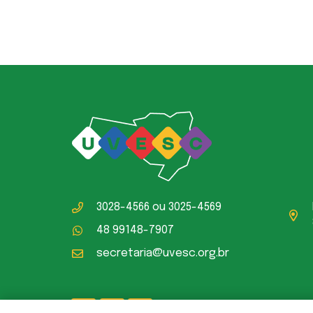
3028-4566
ou
3025-4569
48 99148-7907
secretaria@uvesc.org.br
Polí