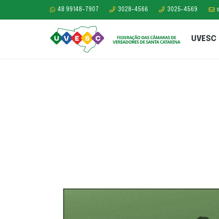
48 99148-7907
3028-4566
3025-4569
UVESC
EDITAL DE CONVO