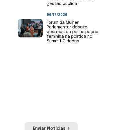
gestão pública
06/17/2026
Fórum da Mulher
Parlamentar debate
desafios da participação
feminina na política no
Summit Cidades
Envie Notícias
Envie notícias de sua Câmara
de Vereadores ou mandato.
Nossa equipe irá avaliar para
publicação no site e redes
sociais da Uvesc.
Enviar Notícias