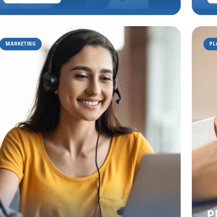
MARKETING
PL
P