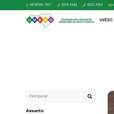
48 99148-7907
3028-4566
3025-4569
UVESC
Presencial
Assunto