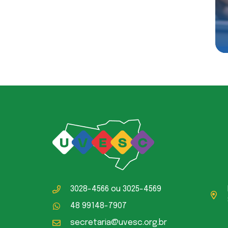
3028-4566
ou
3025-4569
48 99148-7907
secretaria@uvesc.org.br