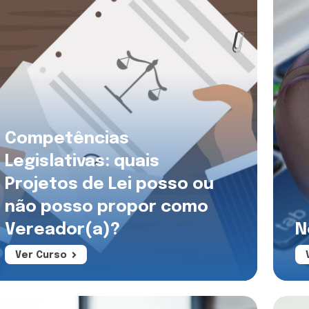
Competências
Legislativas: quais
Projetos de Lei posso ou
não posso propor como
Vereador(a)?
N
Ver Curso