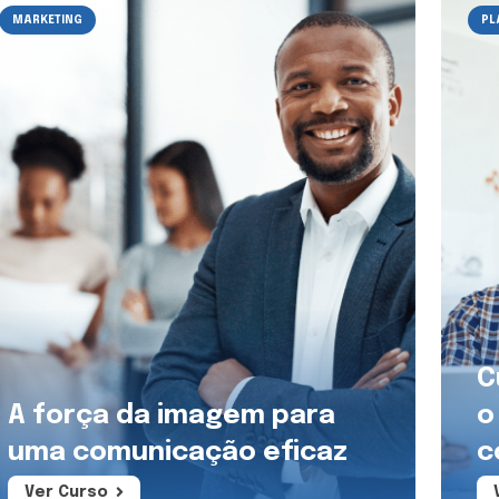
MARKETING
PL
C
A força da imagem para
o
uma comunicação eficaz
c
Ver Curso