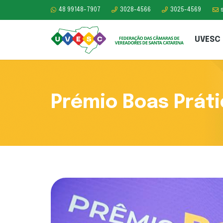
48 99148-7907
3028-4566
3025-4569
UVESC
Prémio Boas Prát