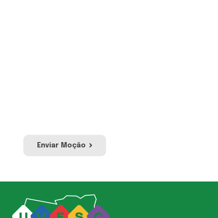
Envie sua Moção
Proposição por meio da qual se manifesta
apoio, pesar ou protesto em relação a
acontecimentos ou atos de relevância
pública ou social. Envie sua moção e a nossa
equipe irá avaliar para publicação no site e
redes sociais da UVESC.
Enviar Moção